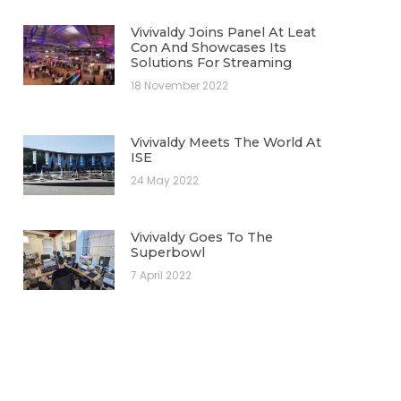
Vivivaldy Joins Panel At Leat
Con And Showcases Its
Solutions For Streaming
18 November 2022
Vivivaldy Meets The World At
ISE
24 May 2022
Vivivaldy Goes To The
Superbowl
7 April 2022