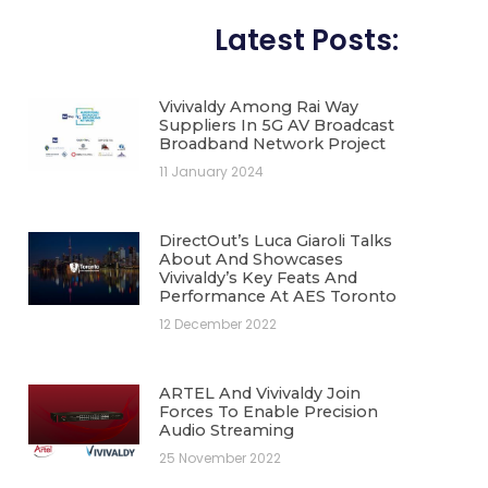
Latest Posts:
Vivivaldy Among Rai Way
Suppliers In 5G AV Broadcast
Broadband Network Project
11 January 2024
DirectOut’s Luca Giaroli Talks
About And Showcases
Vivivaldy’s Key Feats And
Performance At AES Toronto
12 December 2022
ARTEL And Vivivaldy Join
Forces To Enable Precision
Audio Streaming
25 November 2022