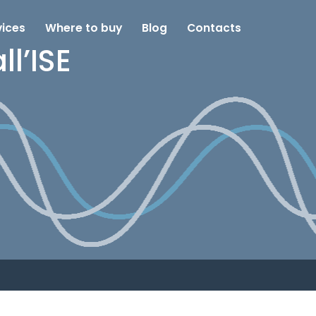
vices
Where to buy
Blog
Contacts
ll’ISE