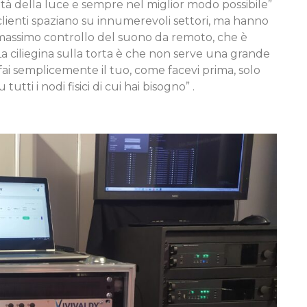
tà della luce e sempre nel miglior modo possibile”
 clienti spaziano su innumerevoli settori, ma hanno
l massimo controllo del suono da remoto, che è
a ciliegina sulla torta è che non serve una grande
, fai semplicemente il tuo, come facevi prima, solo
ti i nodi fisici di cui hai bisogno” .