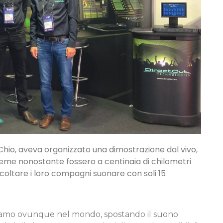
i Chio, aveva organizzato una dimostrazione dal vivo,
sieme nonostante fossero a centinaia di chilometri
scoltare i loro compagni suonare con soli 15
periamo ovunque nel mondo, spostando il suono