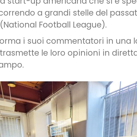
una start-up americana che si è sp
ricorrendo a grandi stelle del passa
National Football League).
 norma i suoi commentatori in una 
trasmette le loro opinioni in dirett
 campo.