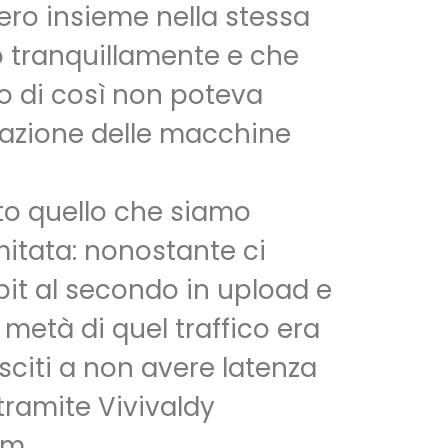
ero insieme nella stessa
o tranquillamente e che
io di così non poteva
tazione delle macchine
ato quello che siamo
mitata: nonostante ci
Mbit al secondo in upload e
metà di quel traffico era
citi a non avere latenza
tramite Vivivaldy
am.