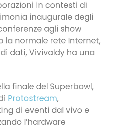
borazioni in contesti di
vices
Where to buy
Blog
Contacts
rimonia inaugurale degli
e conferenze agli show
o la normale rete Internet,
di dati, Vivivaldy ha una
la finale del Superbowl,
 di
Protostream
,
ng di eventi dal vivo e
izzando l’hardware