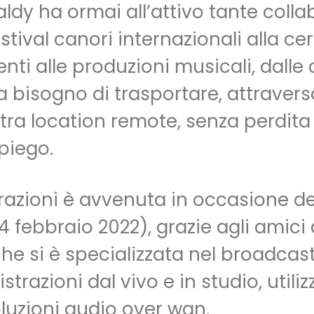
aldy ha ormai all’attivo tante colla
Home
What it is
How it works
Active ser
tival canori internazionali alla ce
venti alle produzioni musicali, dall
a bisogno di trasportare, attravers
 tra location remote, senza perdita 
piego.
razioni è avvenuta in occasione del
4 febbraio 2022), grazie agli amici
e si è specializzata nel broadcasti
strazioni dal vivo e in studio, util
oluzioni audio over wan.