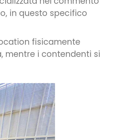
ecializzata nel commento
to, in questo specifico
location fisicamente
a, mentre i contendenti si