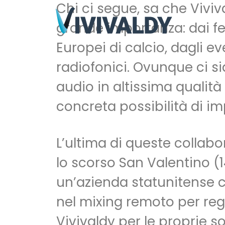
Chi ci segue, sa che Viviv
grande importanza: dai fes
Europei di calcio, dagli e
radiofonici. Ovunque ci si
audio in altissima qualità
concreta possibilità di im
L’ultima di queste collabo
lo scorso San Valentino (1
un’azienda statunitense ch
nel mixing remoto per regi
Vivivaldy per le proprie s