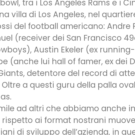
rbowl, tra i Los Angeles Rams e i Ci
 villa di Los Angeles, nel quartiere 
ossi del football americano: Andre R
uel (receiver dei San Francisco 49
wboys), Austin Ekeler (ex running
 (anche lui hall of famer, ex dei 
Giants, detentore del record di att
. Oltre a questi guru della palla ova
as.
imile ad altri che abbiamo anche in
ma rispetto ai format nostrani muov
i piani di sviluppo dell’azienda, in