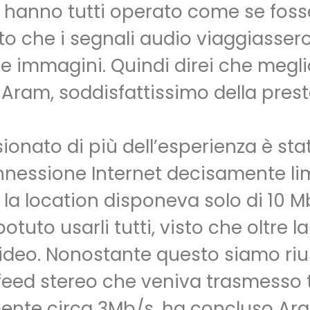
, hanno tutti operato come se foss
o che i segnali audio viaggiasser
 le immagini. Quindi direi che megl
ram, soddisfattissimo della pres
ionato di più dell’esperienza è st
onnessione Internet decisamente li
, la location disponeva solo di 10 
o usarli tutti, visto che oltre la 
ideo. Nonostante questo siamo rius
 feed stereo che veniva trasmesso 
ente circa 3Mb/s, ha concluso Ar